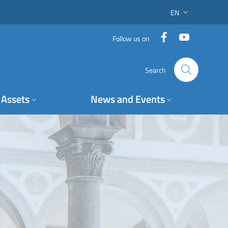
EN
LANGUAGE SWITC
Facebook
YouTube
Follow us on
Search
Assets
News and Events