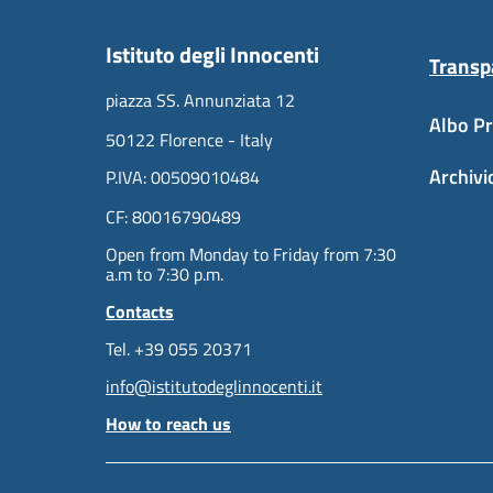
Istituto degli Innocenti
Transp
piazza SS. Annunziata 12
Albo Pr
50122 Florence - Italy
Archivi
P.IVA: 00509010484
CF: 80016790489
Open from Monday to Friday from 7:30
a.m to 7:30 p.m.
Contacts
Tel. +39 055 20371
info@istitutodeglinnocenti.it
How to reach us
Useful links section
Piè di pagina