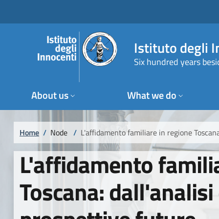
Skip to main content
Skip to footer content
Istituto degli 
Six hundred years besi
About us
What we do
Breadcrumb
Home
/
Node
/
L'affidamento familiare in regione Toscana:
L'affidamento famili
Toscana: dall'analisi 