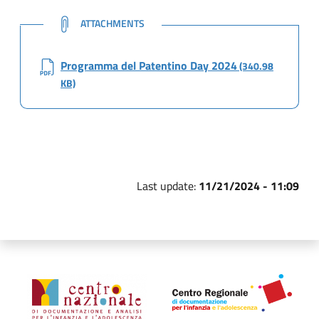
NOTE
ATTACHMENTS
Programma del Patentino Day 2024
(340.98
KB)
Last update:
11/21/2024 - 11:09
Organismi collegati