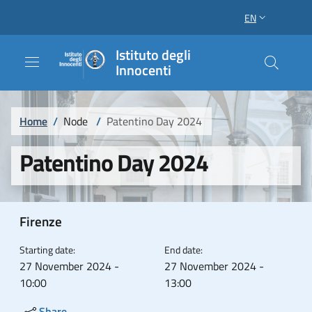
Skip to main content
Skip to footer content
EN
LANGUAGE SWI
Istituto degli
Innocenti
Breadcrumb
Home
/
Node
/
Patentino Day 2024
Patentino Day 2024
Firenze
Starting date:
End date:
27 November 2024 -
27 November 2024 -
10:00
13:00
Share