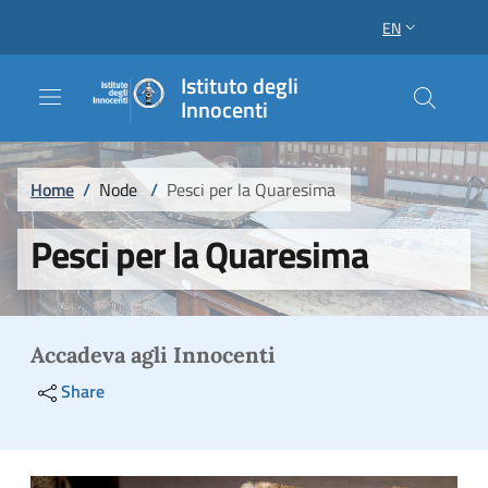
Skip to main content
Skip to footer content
EN
LANGUAGE SWI
Istituto degli
Innocenti
Breadcrumb
Home
/
Node
/
Pesci per la Quaresima
Pesci per la Quaresima
Accadeva agli Innocenti
Share