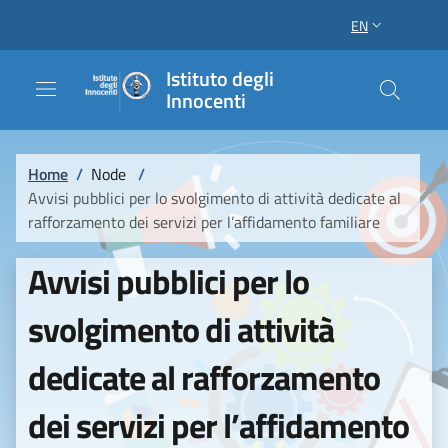
Skip to main content
Skip to footer content
EN
LANGUAGE SWI
Istituto degli
Innocenti
Breadcrumb
Home
/
Node
/
Avvisi pubblici per lo svolgimento di attività dedicate al
rafforzamento dei servizi per l’affidamento familiare
Avvisi pubblici per lo
svolgimento di attività
dedicate al rafforzamento
dei servizi per l’affidamento