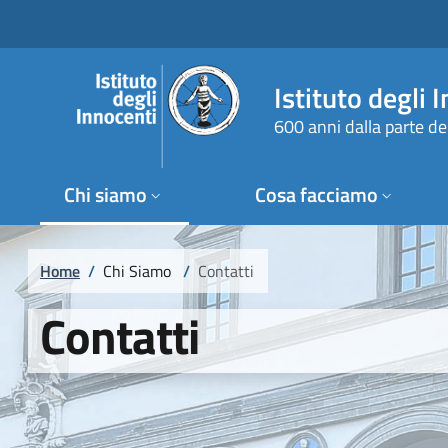
Salta al contenuto principale
Raggiungi il piè di pagina
Istituto degli 
600 anni dalla parte de
Chi siamo
Cosa facciamo
Briciole di pane
Home
/
Chi Siamo
/
Contatti
Contatti