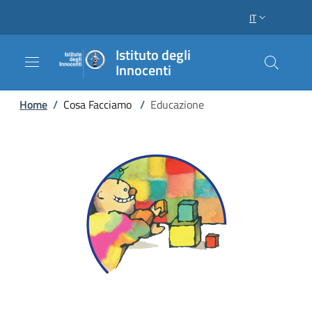
Salta al contenuto principale
Raggiungi il piè di pagina
IT
SELETTORE LI
Istituto degli
Innocenti
Briciole di pane
Home
/
Cosa Facciamo
/
Educazione