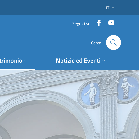
IT
SELETTORE LING
Facebook
YouTube
Seguici su
Cerca
trimonio
Notizie ed Eventi