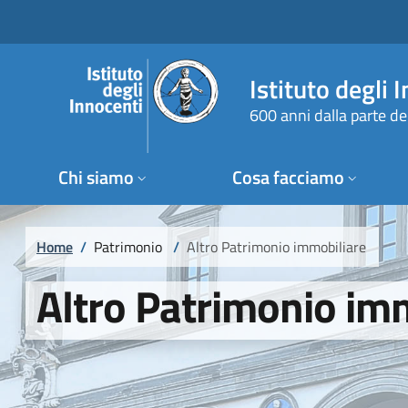
Salta al contenuto principale
Raggiungi il piè di pagina
Istituto degli 
600 anni dalla parte de
Chi siamo
Cosa facciamo
Briciole di pane
Home
/
Patrimonio
/
Altro Patrimonio immobiliare
Altro Patrimonio im