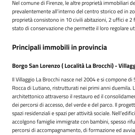
Nel comune di Firenze, le altre proprietà immobiliari del
prevalentemente all’interno del centro storico ed in 
proprietà consistono in 10 civili abitazioni, 2 uffici e
stato di conservazione che permette il loro regolare uti
Principali immobili in provincia
Borgo San Lorenzo ( Località La Brocchi) - Villag
Il Villaggio La Brocchi nasce nel 2004 e si compone di 5
Rocca di Lutiano, ristrutturati nei primi anni duemila. 
architettonico attraverso il restauro ed il consolidament
dei percorsi di accesso, del verde e del parco. Il proge
spazi residenziali e spazi per attività sociale. Nell’edifi
accolgono famiglie immigrate con bambini, spesso rifug
percorsi di accompagnamento, di formazione ed avviam