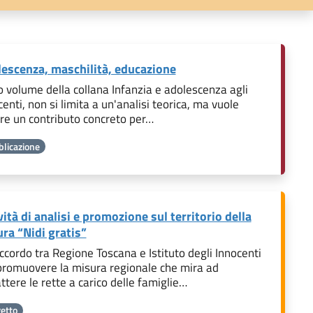
escenza, maschilità, educazione
o volume della collana Infanzia e adolescenza agli
enti, non si limita a un'analisi teorica, ma vuole
re un contributo concreto per…
licazione
vità di analisi e promozione sul territorio della
ra “Nidi gratis”
ccordo tra Regione Toscana e Istituto degli Innocenti
promuovere la misura regionale che mira ad
ttere le rette a carico delle famiglie…
etto