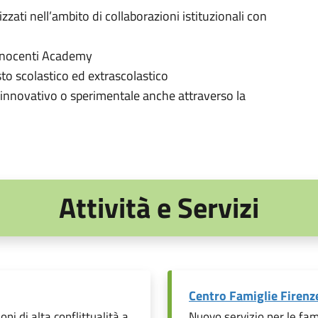
zati nell’ambito di collaborazioni istituzionali con
Innocenti Academy
to scolastico ed extrascolastico
nnovativo o sperimentale anche attraverso la
Attività e Servizi
Centro Famiglie Firenz
ni di alta conflittualità a
Nuovo servizio per le fam