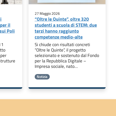
27 Maggio 2026
i
“Oltre le Quinte”, oltre 320
per il
studenti a scuola di STEM: due
sui Poli
terzi hanno raggiunto
competenze medio-alte
11
Si chiude con risultati concreti
tto
“Oltre le Quinte”, il progetto
 per
selezionato e sostenuto dal Fondo
strutture
per la Repubblica Digitale –
Impresa sociale, nato…
Notizia