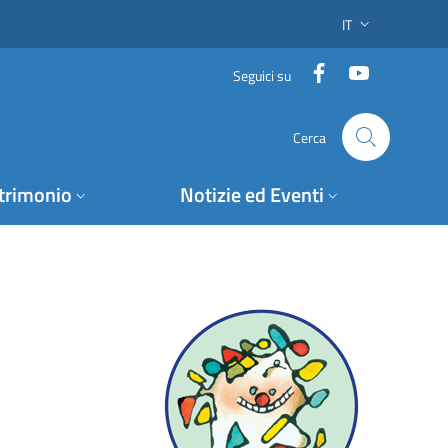
IT
SELETTORE LING
Facebook
YouTube
Seguici su
Cerca
trimonio
Notizie ed Eventi