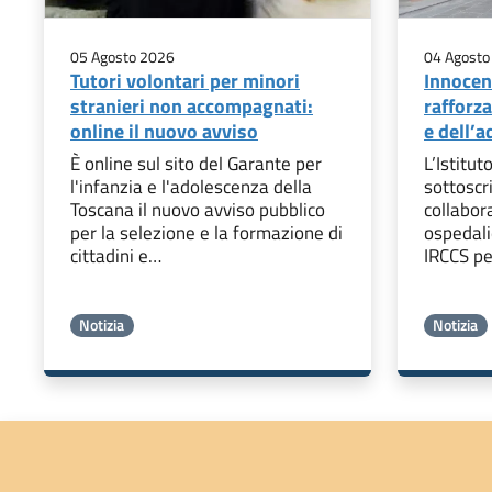
05 Agosto 2026
04 Agosto
Tutori volontari per minori
Innocen
stranieri non accompagnati:
rafforza
online il nuovo avviso
e dell’
È online sul sito del Garante per
L’Istitut
l'infanzia e l'adolescenza della
sottoscr
Toscana il nuovo avviso pubblico
collabor
per la selezione e la formazione di
ospedali
cittadini e…
IRCCS pe
Notizia
Notizia