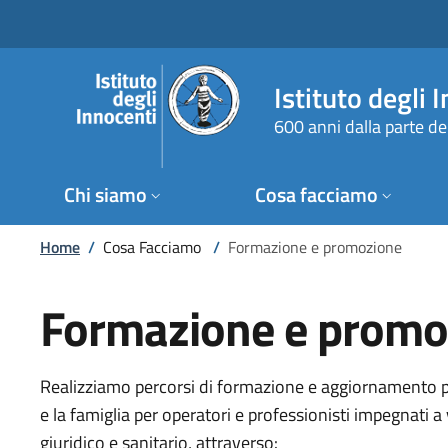
Salta al contenuto principale
Raggiungi il piè di pagina
Istituto degli 
600 anni dalla parte de
Chi siamo
Cosa facciamo
Briciole di pane
Home
/
Cosa Facciamo
/
Formazione e promozione
Formazione e promo
Realizziamo percorsi di formazione e aggiornamento pro
e la famiglia per operatori e professionisti impegnati a 
giuridico e sanitario, attraverso: