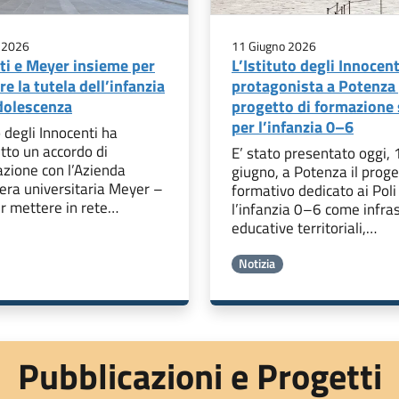
 2026
11 Giugno 2026
ti e Meyer insieme per
L’Istituto degli Innocent
re la tutela dell’infanzia
protagonista a Potenza 
adolescenza
progetto di formazione 
per l’infanzia 0–6
o degli Innocenti ha
itto un accordo di
E’ stato presentato oggi, 
azione con l’Azienda
giugno, a Potenza il proge
era universitaria Meyer –
formativo dedicato ai Poli
r mettere in rete…
l’infanzia 0–6 come infra
educative territoriali,…
Notizia
Pubblicazioni e Progetti