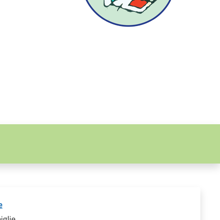
e
iglie