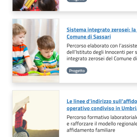
Sistema integrato zerosei: la 
Comune di Sassari
Percorso elaborato con l’assiste
dell’Istituto degli Innocenti per
integrato zerosei del Comune d
Progetto
Le linee d’indirizzo sull’affi
operativo condiviso in Umbri
Percorso formativo laboratoria
e rafforzare il modello regional
affidamento familiare