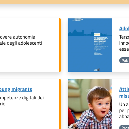
Adol
uovere autonomia,
Terz
ale degli adolescenti
Innoc
esse
Pubb
 young migrants
Atti
misu
ompetenze digitali dei
rio
Un a
per 
abba
Prog