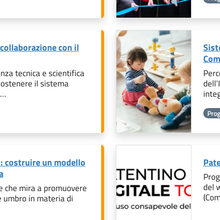
collaborazione con il
Sist
Com
nza tecnica e scientifica
Perc
 sostenere il sistema
dell’
i…
inte
Prog
do: costruire un modello
Pate
a
Prog
del 
le che mira a promuovere
(Com
e umbro in materia di