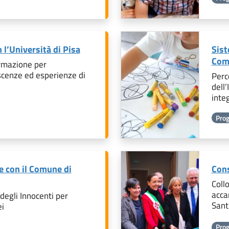
 l’Università di Pisa
Sist
Comu
formazione per
cenze ed esperienze di
Perc
dell’
inte
Prog
ne con il Comune di
Cons
Collo
acca
 degli Innocenti per
Sant
ei
Prog