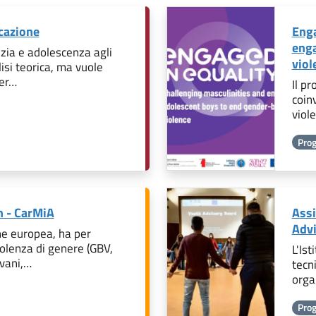
cazione
Enga
enga
nzia e adolescenza agli
viol
lisi teorica, ma vuole
per…
Il p
coinv
viol
Prog
n - CarMiA
Assi
Adv
one europea, ha per
iolenza di genere (GBV,
L'Ist
ovani,…
tecn
orga
Prog