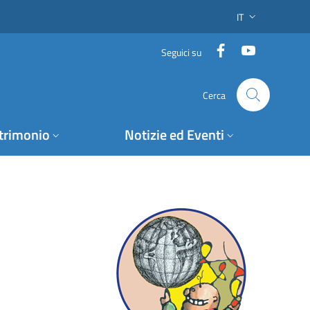
IT
SELETTORE LING
Facebook
YouTube
Seguici su
Cerca
trimonio
Notizie ed Eventi