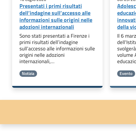
Presentati i primi risultati
Adolesc
dell’indagine sull’accesso alle
educazi
informazioni sulle origini nelle
innovat
adozioni internazionali
della vi
Sono stati presentati a Firenze i
Il 6 marz
primi risultati dell’indagine
dell'Isti
sull’accesso alle informazioni sulle
svolgerà
origini nelle adozioni
volume A
internazionali,…
educazi
Notizia
Evento