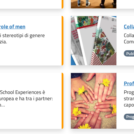
role of men
Coll
 stereotipi di genere
Colla
zia.
Comm
Pubb
Pro
 School Experiences è
Prog
ropea e ha tra i partner:
stran
to…
capof
Prog