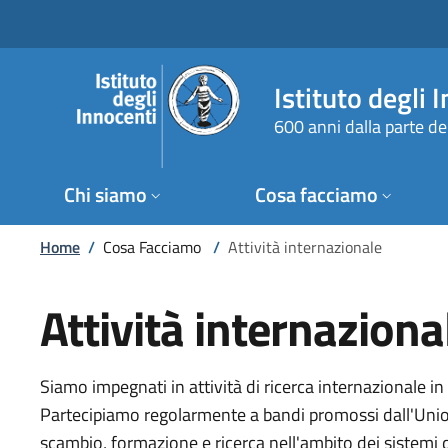
Salta al contenuto principale
Raggiungi il piè di pagina
Istituto degli 
600 anni dalla parte de
Chi siamo
Cosa facciamo
Briciole di pane
Home
/
Cosa Facciamo
/
Attività internazionale
Attività internaziona
Siamo impegnati in attività di ricerca internazionale in
Partecipiamo regolarmente a bandi promossi dall'Unione
scambio, formazione e ricerca nell'ambito dei sistemi d