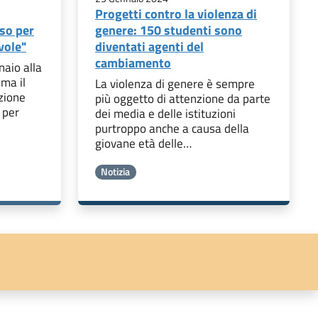
Progetti contro la violenza di
rso per
genere: 150 studenti sono
vole"
diventati agenti del
cambiamento
naio alla
ma il
La violenza di genere è sempre
zione
più oggetto di attenzione da parte
 per
dei media e delle istituzioni
purtroppo anche a causa della
giovane età delle…
Notizia