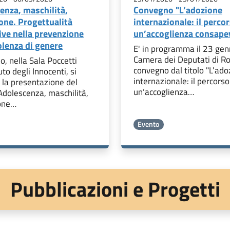
enza, maschilità,
Convegno "L’adozione
one. Progettualità
internazionale: il perco
ive nella prevenzione
un’accoglienza consape
olenza di genere
E' in programma il 23 gen
Camera dei Deputati di Ro
o, nella Sala Poccetti
convegno dal titolo "L’ado
tuto degli Innocenti, si
internazionale: il percorso
 la presentazione del
un’accoglienza…
dolescenza, maschilità,
one…
Evento
Pubblicazioni e Progetti