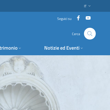
IT
SELETTORE LING
Facebook
YouTube
Seguici su
Cerca
trimonio
Notizie ed Eventi