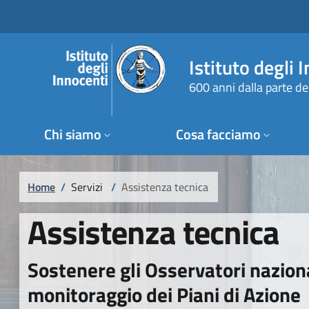
Salta al contenuto principale
Raggiungi il piè di pagina
Istituto degli 
600 anni dalla parte de
Chi siamo
Cosa facciamo
Briciole di pane
Home
/
Servizi
/
Assistenza tecnica
Assistenza tecnica
Sostenere gli Osservatori nazional
monitoraggio dei Piani di Azione