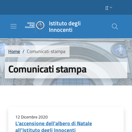
Salta al contenuto principale
Raggiungi il piè di pagina
IT
SELETTORE LI
Istituto degli
Innocenti
Briciole di pane
Home
/
Comunicati stampa
Comunicati stampa
12 Dicembre 2020
L'accensione dell'albero di Natale
all’Istituto degli Innocenti