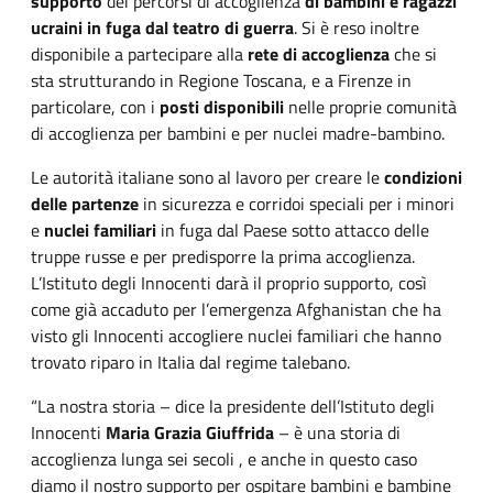
supporto
dei percorsi di accoglienza
di bambini e ragazzi
ucraini in fuga dal teatro di guerra
. Si è reso inoltre
disponibile a partecipare alla
rete di accoglienza
che si
sta strutturando in Regione Toscana, e a Firenze in
particolare, con i
posti disponibili
nelle proprie comunità
di accoglienza per bambini e per nuclei madre-bambino.
Le autorità italiane sono al lavoro per creare le
condizioni
delle partenze
in sicurezza e corridoi speciali per i minori
e
nuclei familiari
in fuga dal Paese sotto attacco delle
truppe russe e per predisporre la prima accoglienza.
L’Istituto degli Innocenti darà il proprio supporto, così
come già accaduto per l’emergenza Afghanistan che ha
visto gli Innocenti accogliere nuclei familiari che hanno
trovato riparo in Italia dal regime talebano.
“La nostra storia – dice la presidente dell’Istituto degli
Innocenti
Maria Grazia Giuffrida
– è una storia di
accoglienza lunga sei secoli , e anche in questo caso
diamo il nostro supporto per ospitare bambini e bambine