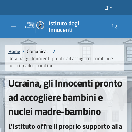
Salta al contenuto principale
Raggiungi il piè di pagina
IT
SELETTORE LI
Istituto degli
Innocenti
Briciole di pane
Home
/
Comunicati
/
Ucraina, gli Innocenti pronto ad accogliere bambini e
nuclei madre-bambino
Ucraina, gli Innocenti pronto
ad accogliere bambini e
nuclei madre-bambino
L’Istituto offre il proprio supporto alla