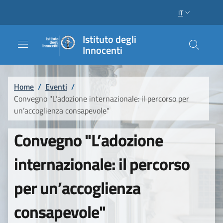
Salta al contenuto principale
Raggiungi il piè di pagina
IT
SELETTORE LI
Istituto degli
Innocenti
Briciole di pane
Home
/
Eventi
/
Convegno "L’adozione internazionale: il percorso per
un’accoglienza consapevole"
Convegno "L’adozione
internazionale: il percorso
per un’accoglienza
consapevole"