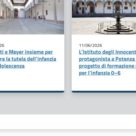
26
11/06/2026
ti e Meyer insieme per
L’Istituto degli Innocent
re la tutela dell’infanzia
protagonista a Potenza 
adolescenza
progetto di formazione 
per l’infanzia 0–6