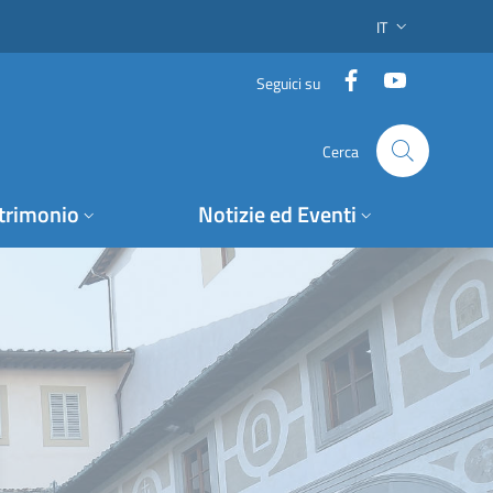
IT
SELETTORE LING
Facebook
YouTube
Seguici su
Cerca
trimonio
Notizie ed Eventi