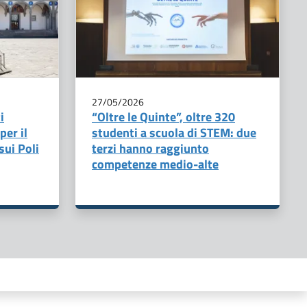
27/05/2026
i
“Oltre le Quinte”, oltre 320
per il
studenti a scuola di STEM: due
sui Poli
terzi hanno raggiunto
competenze medio-alte