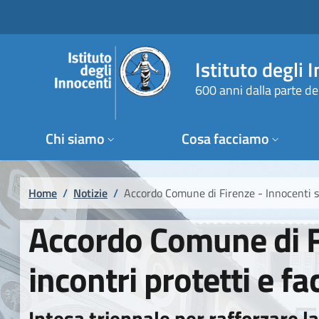
Salta al contenuto principale
Raggiungi il piè di pagina
Istituto degli 
600 anni dalla parte de
Chi siamo
Cosa facciamo
Briciole di pane
Home
/
Notizie
/
Accordo Comune di Firenze - Innocenti su 
Accordo Comune di F
incontri protetti e fac
Intesa triennale per rafforzare la 