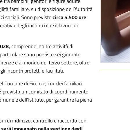
e tra bambini, genitori e figure adulte
gilità familiare, su disposizione dell’Autorità
vizi sociali. Sono previste
circa 5.500 ore
rativo degli incontri che il lavoro di
2028,
comprende inoltre attività di
particolare sono previste sei giornate
Firenze e al mondo del terzo settore, oltre
 incontri protetti e facilitati.
el Comune di Firenze, i nuclei familiari
e. È previsto un comitato di coordinamento
une e dell’Istituto, per garantire la piena
ni di indirizzo, controllo e raccordo con
i sarà impegnato nella gestione degli