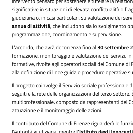
intervento pensato per sostenere e tutelare la relazion
significative in situazioni di elevata conflittualità o fra
giudiziaria o, in casi particolari, su valutazione dei ser
annue di attività
, che includono sia lo svolgimento ope
programmazione, coordinamento e supervisione.
L’accordo, che avrà decorrenza fino al
30 settembre 
formazione, monitoraggio e valutazione dei servizi. In 
formative, rivolte agli operatori sociali del Comune di 
alla definizione di linee guida e procedure operative sugli
Il progetto coinvolge il Servizio sociale professionale d
seguiti e la rete delle organizzazioni del terzo settor
multiprofessionale, composto da rappresentanti del Com
attuazione e il monitoraggio delle azioni.
Il contributo del Comune di Firenze riguarderà le funzio
l’Autorità giudiziaria, mentre
l’Istituto degli Innocent