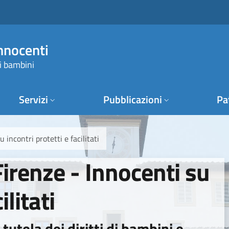
Innocenti
i bambini
Servizi
Pubblicazioni
Pa
incontri protetti e facilitati
irenze - Innocenti su
ilitati
tutela dei diritti di bambini e