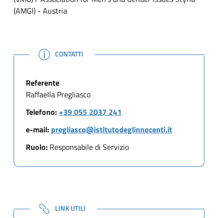
(AMGI) - Austria
NOTE
CONTATTI
Referente
Raffaella Pregliasco
Telefono:
+39 055 2037 241
e-mail:
pregliasco@istitutodeglinnocenti.it
Ruolo:
Responsabile di Servizio
NOTE
LINK UTILI