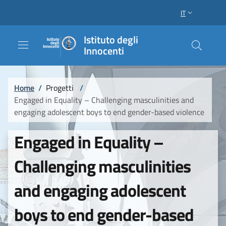
Salta al contenuto principale
Raggiungi il piè di pagina
IT
SELETTORE LI
Istituto degli
Innocenti
Briciole di pane
Home
/
Progetti
/
Engaged in Equality – Challenging masculinities and
engaging adolescent boys to end gender-based violence
Engaged in Equality –
Challenging masculinities
and engaging adolescent
boys to end gender-based