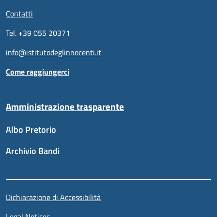
Contatti
Tel. +39 055 20371
info@istitutodeglinnocenti.it
Come raggiungerci
Amministrazione trasparente
Albo Pretorio
Archivio Bandi
Sezione link utili
Piè di pagina
Dichiarazione di Accessibilità
Legal Notices