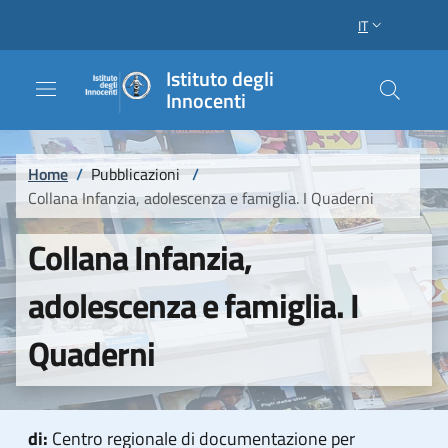
Salta al contenuto principale
Raggiungi il piè di pagina
IT
SELETTORE LI
Istituto degli
Innocenti
Briciole di pane
Home
/
Pubblicazioni
/
Collana Infanzia, adolescenza e famiglia. I Quaderni
Collana Infanzia,
adolescenza e famiglia. I
Quaderni
di:
Centro regionale di documentazione per