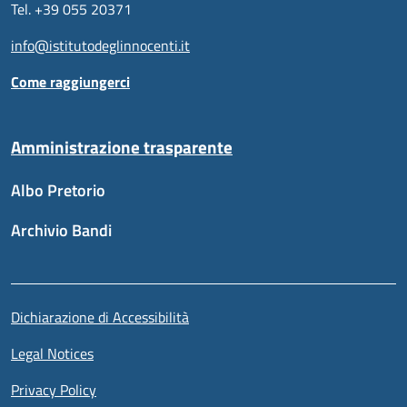
Tel. +39 055 20371
info@istitutodeglinnocenti.it
Come raggiungerci
Amministrazione trasparente
Albo Pretorio
Archivio Bandi
Sezione link utili
Piè di pagina
Dichiarazione di Accessibilità
Legal Notices
Privacy Policy