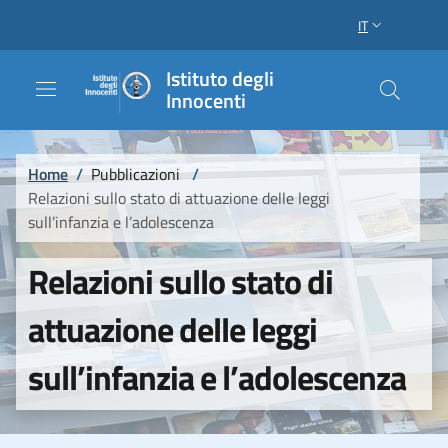
Salta al contenuto principale
Raggiungi il piè di pagina
IT
SELETTORE LI
Istituto degli
Innocenti
Briciole di pane
Home
/
Pubblicazioni
/
Relazioni sullo stato di attuazione delle leggi
sull’infanzia e l’adolescenza
Relazioni sullo stato di
attuazione delle leggi
sull’infanzia e l’adolescenza