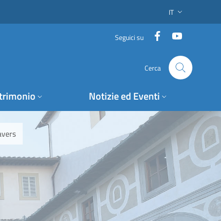
IT
SELETTORE LING
Facebook
YouTube
Seguici su
Cerca
trimonio
Notizie ed Eventi
avers