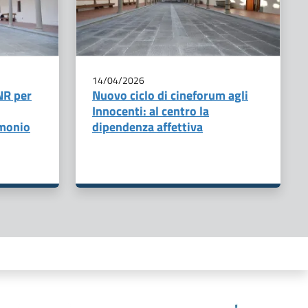
14/04/2026
NR per
Nuovo ciclo di cineforum agli
Innocenti: al centro la
imonio
dipendenza affettiva