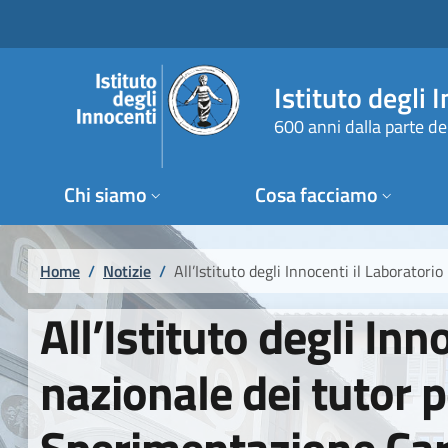
Salta al contenuto principale
Raggiungi il piè di pagina
Istituto degli 
600 anni dalla parte de
Chi siamo
Cosa facciamo
Briciole di pane
Home
/
Notizie
/
All’Istituto degli Innocenti il Laborator
All’Istituto degli Inn
nazionale dei tutor 