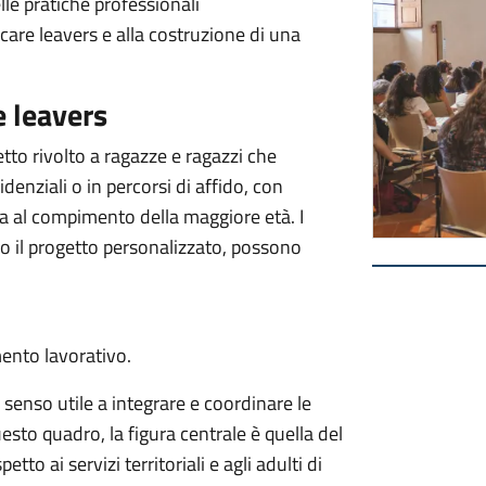
le pratiche professionali
re leavers e alla costruzione di una
e leavers
to rivolto a ragazze e ragazzi che
denziali o in percorsi di affido, con
mia al compimento della maggiore età. I
no il progetto personalizzato, possono
ento lavorativo.
 senso utile a integrare e coordinare le
questo quadro, la figura centrale è quella del
to ai servizi territoriali e agli adulti di