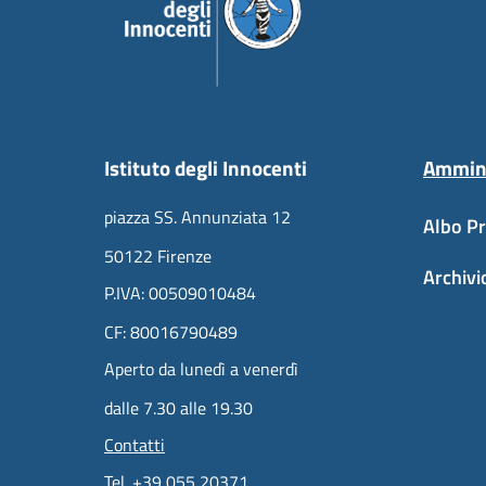
Istituto degli Innocenti
Ammini
piazza SS. Annunziata 12
Albo Pr
50122 Firenze
Archivi
P.IVA: 00509010484
CF: 80016790489
Aperto da lunedì a venerdì
dalle 7.30 alle 19.30
Contatti
Tel. +39 055 20371