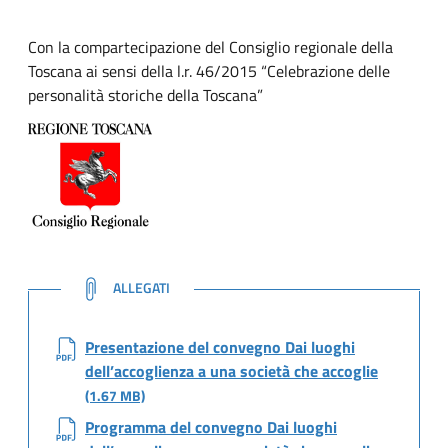
Con la compartecipazione del Consiglio regionale della
Toscana ai sensi della l.r. 46/2015 “Celebrazione delle
personalità storiche della Toscana”
NOTE
ALLEGATI
Presentazione del convegno Dai luoghi
dell’accoglienza a una società che accoglie
(1.67 MB)
Programma del convegno Dai luoghi