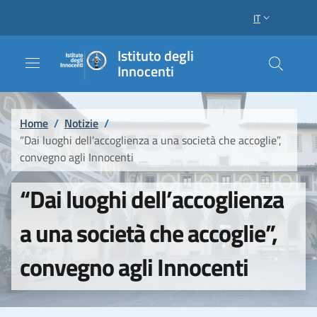
Salta al contenuto principale
Raggiungi il piè di pagina
IT
SELETTORE LI
Istituto degli
Innocenti
Briciole di pane
Home
/
Notizie
/
“Dai luoghi dell’accoglienza a una società che accoglie”,
convegno agli Innocenti
“Dai luoghi dell’accoglienza
a una società che accoglie”,
convegno agli Innocenti