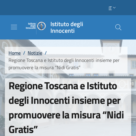
Salta al contenuto principale
Raggiungi il piè di pagina
IT
SELETTORE LI
Istituto degli
Innocenti
Briciole di pane
Home
/
Notizie
/
Regione Toscana e Istituto degli Innocenti insieme per
promuovere la misura “Nidi Gratis”
Regione Toscana e Istituto
degli Innocenti insieme per
promuovere la misura “Nidi
Gratis”