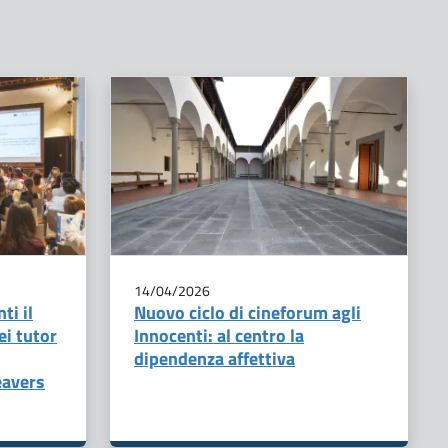
14/04/2026
ti il
Nuovo ciclo di cineforum agli
ei tutor
Innocenti: al centro la
dipendenza affettiva
eavers