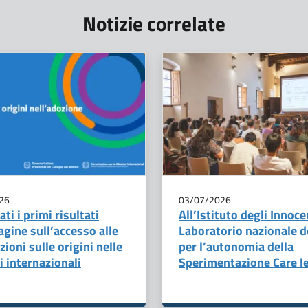
Notizie correlate
26
03/07/2026
ti i primi risultati
All’Istituto degli Innocen
agine sull’accesso alle
Laboratorio nazionale d
ioni sulle origini nelle
per l’autonomia della
i internazionali
Sperimentazione Care l