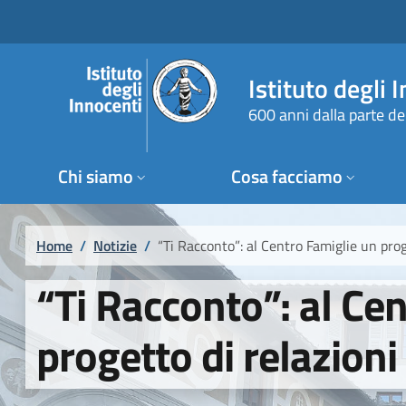
Salta al contenuto principale
Raggiungi il piè di pagina
Istituto degli 
600 anni dalla parte de
Chi siamo
Cosa facciamo
Briciole di pane
Home
/
Notizie
/
“Ti Racconto”: al Centro Famiglie un prog
“Ti Racconto”: al Ce
progetto di relazioni