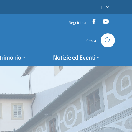
IT
SELETTORE LING
Facebook
YouTube
Seguici su
Cerca
trimonio
Notizie ed Eventi