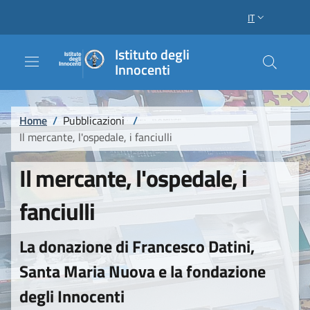
Salta al contenuto principale
Raggiungi il piè di pagina
IT
SELETTORE LI
Istituto degli
Innocenti
Briciole di pane
Home
/
Pubblicazioni
/
Il mercante, l'ospedale, i fanciulli
Il mercante, l'ospedale, i
fanciulli
La donazione di Francesco Datini,
Santa Maria Nuova e la fondazione
degli Innocenti