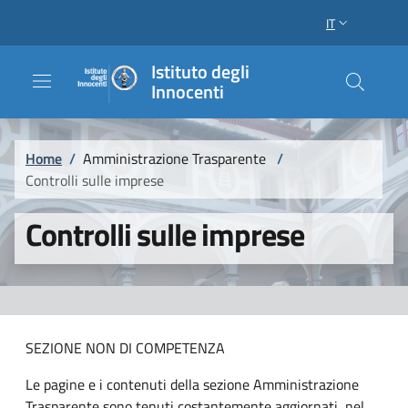
Salta al contenuto principale
Raggiungi il piè di pagina
IT
SELETTORE LI
Istituto degli
Innocenti
Briciole di pane
Home
/
Amministrazione Trasparente
/
Controlli sulle imprese
Controlli sulle imprese
SEZIONE NON DI COMPETENZA
Le pagine e i contenuti della sezione Amministrazione
Trasparente sono tenuti costantemente aggiornati, nel