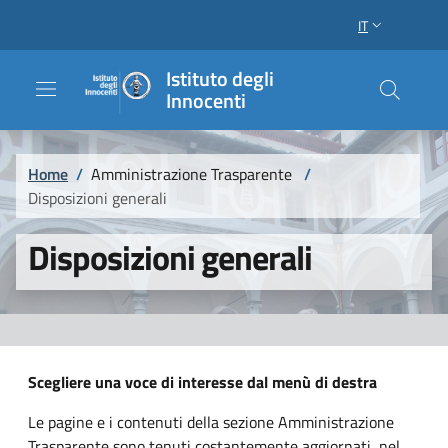
Salta al contenuto principale
Raggiungi il piè di pagina
IT
SELETTORE LI
Istituto degli
Innocenti
Briciole di pane
Home
/
Amministrazione Trasparente
/
Disposizioni generali
Disposizioni generali
Scegliere una voce di interesse dal menù di destra
Le pagine e i contenuti della sezione Amministrazione
Trasparente sono tenuti costantemente aggiornati, nel