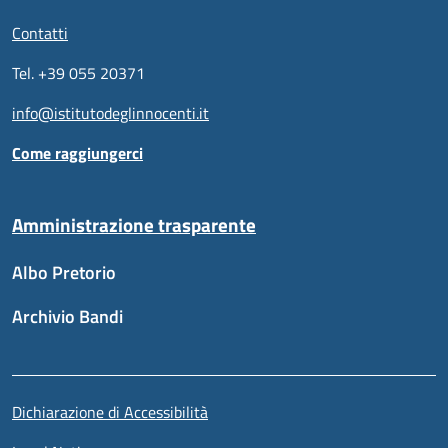
Contatti
Tel. +39 055 20371
info@istitutodeglinnocenti.it
Come raggiungerci
Amministrazione trasparente
Albo Pretorio
Archivio Bandi
Sezione link utili
Piè di pagina
Dichiarazione di Accessibilità