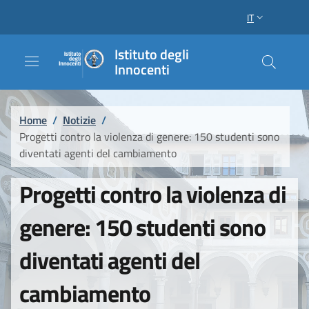
Salta al contenuto principale
Raggiungi il piè di pagina
IT
SELETTORE LI
Istituto degli
Innocenti
Briciole di pane
Home
/
Notizie
/
Progetti contro la violenza di genere: 150 studenti sono
diventati agenti del cambiamento
Progetti contro la violenza di
genere: 150 studenti sono
diventati agenti del
cambiamento