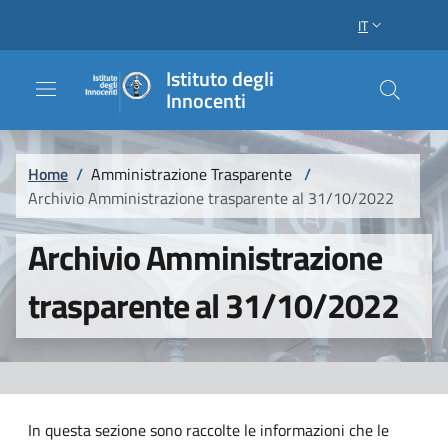
Salta al contenuto principale
Raggiungi il piè di pagina
IT
SELETTORE LI
Istituto degli
Innocenti
Briciole di pane
Home
/
Amministrazione Trasparente
/
Archivio Amministrazione trasparente al 31/10/2022
Archivio Amministrazione
trasparente al 31/10/2022
In questa sezione sono raccolte le informazioni che le