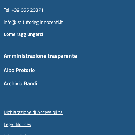
Tel. +39 055 20371
info@istitutodeglinnocenti.it
Come raggiungerci
Amministrazione trasparente
Albo Pretorio
Archivio Bandi
Sezione link utili
Piè di pagina
Dichiarazione di Accessibilità
Legal Notices